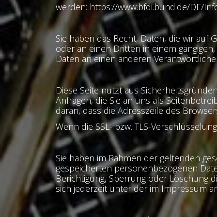
werden: https://www.bfdi.bund.de/DE/Info
Sie haben das Recht, Daten, die wir auf G
oder an einen Dritten in einem gängigen
Daten an einen anderen Verantwortlichen 
Diese Seite nutzt aus Sicherheitsgründe
Anfragen, die Sie an uns als Seitenbetr
daran, dass die Adresszeile des Browsers
Wenn die SSL- bzw. TLS-Verschlüsselung a
Sie haben im Rahmen der geltenden gese
gespeicherten personenbezogenen Daten
Berichtigung, Sperrung oder Löschung 
sich jederzeit unter der im Impressum