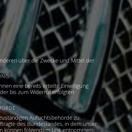
t anderen über die Zwecke und Mittel der
UNG
nen eine bereits erteilte Einwilligung
 der bis zum Widerruf erfolgten
HÖRDE
zuständigen Aufsichtsbehörde zu.
ftragte des Bundeslandes, in dem unser
aten können folgendem Link entnommen