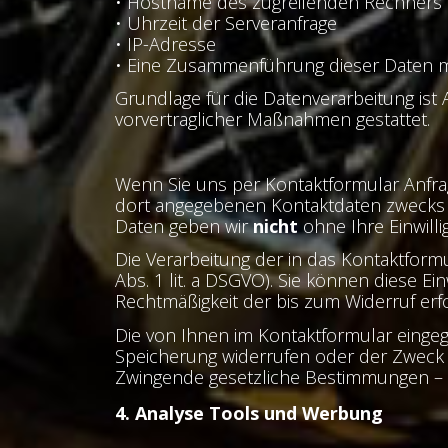
• Hostname des zugreifenden Rechners
• Uhrzeit der Serveranfrage
• IP-Adresse
• Eine Zusammenführung dieser Daten m
Grundlage für die Datenverarbeitung ist A
vorvertraglicher Maßnahmen gestattet.
Wenn Sie uns per Kontaktformular Anfr
dort angegebenen Kontaktdaten zwecks B
Daten geben wir
nicht
ohne Ihre Einwilli
Die Verarbeitung der in das Kontaktformu
Abs. 1 lit. a DSGVO). Sie können diese Ein
Rechtmäßigkeit der bis zum Widerruf erf
Die von Ihnen im Kontaktformular eingeg
Speicherung widerrufen oder der Zweck f
Zwingende gesetzliche Bestimmungen – 
4. Analyse Tools und Werbung