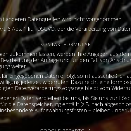
it anderen Datenquellen wird nicht vorgenommen.
rt. 6 Abs. 1 lit. f DSGVO, der die Verarbeitung von Date
KONTAKTFORMULAR
agen zukommen lassen, werden Ihre Angaben aus dem A
earbeitung der Anfrage und für den Fall von Anschluss
gung weiter.
lar eingegebenen Daten erfolgt somit ausschließlich auf
willigung jederzeit widerrufen. Dazu reicht eine formlos
olgten Datenverarbeitungsvorgänge bleibt vom Widerru
ebenen Daten verbleiben bei uns, bis Sie uns zur Lösch
ür die Datenspeicherung entfällt (z.B. nach abgeschlos
insbesondere Aufbewahrungsfristen – bleiben unberüh
GOOGLE RECAPTCHA