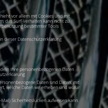
hieht vor allem mit Cookies und mit
m; das Surf-Verhalten kann nicht zu
chtbenutzung bestimmter Tools
in dieser Datenschutzerklärung
handeln Ihre personenbezogenen Daten
utzerklärung.
ersonenbezogene Daten sind Daten, mit
tert, welche Daten wir erheben und wofür
-Mail) Sicherheitslücken aufweisen kann.