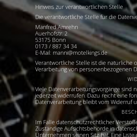
Hinweis zur verantwortlichen Stelle
Die verantwortliche Stelle für die Datenve
Manfred Amrehn
Auerhofstr. 2
53175 Bonn
0173 / 887 34 34
E-Mail: manni@motelkings.de
Verantwortliche Stelle ist die natürlich
Verarbeitung von personenbezogenen Date
WI
Viele Datenverarbeitungsvorgänge sind nur
jederzeit widerrufen. Dazu reicht eine f
Datenverarbeitung bleibt vom Widerruf 
BESC
Im Falle datenschutzrechtlicher Verstö
Zuständige Aufsichtsbehörde in datensc
Unternehmen seinen Sitz hat. Eine Lis