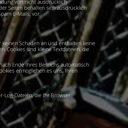
dung von nicht ausdrücklich
der Seiten behalten sich ausdrücklich
pam-E-Mails, vor.
er keinen Schaden an und enthalten keine
. Cookies sind kleine Textdateien, die
 nach Ende Ihres Besuchs automatisch
Cookies ermöglichen es uns, Ihren
r-Log-Dateien, die Ihr Browser