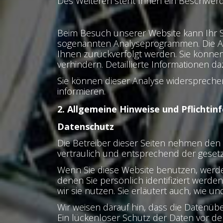
Des Weiteren steht Ihnen ein Beschwerd
Beim Besuch unserer Website kann Ihr Su
sogenannten Analyseprogrammen. Die Anal
Ihnen zurückverfolgt werden. Sie könne
verhindern. Detaillierte Informationen d
Sie können dieser Analyse widerspreche
informieren.
2. Allgemeine Hinweise und Pflichti
Datenschutz
Die Betreiber dieser Seiten nehmen den
vertraulich und entsprechend der gesetz
Wenn Sie diese Website benutzen, wer
denen Sie persönlich identifiziert werd
wir sie nutzen. Sie erläutert auch, wie 
Wir weisen darauf hin, dass die Datenübe
Ein lückenloser Schutz der Daten vor dem 