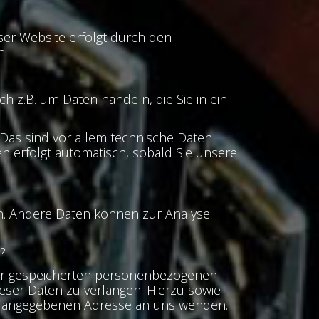
eser Website erfolgt durch den
n.
h z.B. um Daten handeln, die Sie in ein
Das sind vor allem technische Daten
en erfolgt automatisch, sobald Sie unsere
ten. Andere Daten können zur Analyse
?
hrer gespeicherten personenbezogenen
eser Daten zu verlangen. Hierzu sowie
um angegebenen Adresse an uns wenden.