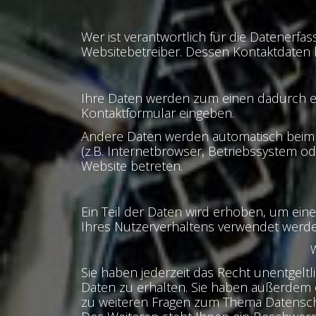
Wer ist verantwortlich für die Datenerfa
Websitebetreiber. Dessen Kontaktdaten
Ihre Daten werden zum einen dadurch erho
Kontaktformular eingeben.
Andere Daten werden automatisch beim B
(z.B. Internetbrowser, Betriebssystem od
Website betreten.
Ein Teil der Daten wird erhoben, um ein
Ihres Nutzerverhaltens verwendet werde
Sie haben jederzeit das Recht unentgel
Daten zu erhalten. Sie haben außerdem e
zu weiteren Fragen zum Thema Datensch