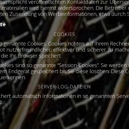
mspflicht veröffentlichten Kontaktdaten zur Übersen
aterialien wird hiermit widersprochen. Die Betreiber 
angten Zusendung von Werbeinformationen, etwa durch S
ite
COOKIES
so genannte Cookies. Cookies richten auf Ihrem Rechn
t nutzerfreundlicher, effektiver und sicherer zu machen
die Ihr Browser speichert.
okies sind so genannte “Session-Cookies”. Sie werden
rem Endgerät gespeichert bis Sie diese löschen. Diese 
uerkennen.
SERVER-LOG-DATEIEN
chert automatisch Informationen in so genannten Serve
d: