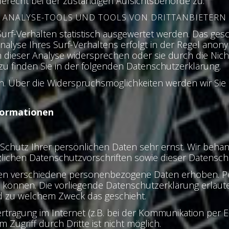
erecht bei der zuständigen Aufsichtsbehörde zu.
ANALYSE-TOOLS UND TOOLS VON DRITTANBIETERN
rf-Verhalten statistisch ausgewertet werden. Das gesc
yse Ihres Surf-Verhaltens erfolgt in der Regel anony
n dieser Analyse widersprechen oder sie durch die Ni
azu finden Sie in der folgenden Datenschutzerklärung.
n. Über die Widerspruchsmöglichkeiten werden wir Sie 
nformationen
 Schutz Ihrer persönlichen Daten sehr ernst. Wir be
lichen Datenschutzvorschriften sowie dieser Datensch
den verschiedene personenbezogene Daten erhoben. P
en können. Die vorliegende Datenschutzerklärung erläu
und zu welchem Zweck das geschieht.
rtragung im Internet (z.B. bei der Kommunikation per E
Zugriff durch Dritte ist nicht möglich.