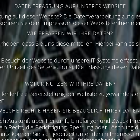
DATENERFASSUNG AUF UNSERER WEBSITE
ssung auf dieser Website? Die Datenverarbeitung auf di
 können Sie dem Impressum dieser Website entnehme
WIE ERFASSEN WIR IHRE DATEN?
ben, dass Sie uns diese mitteilen. Hierbei kann es sic
esuch der Website durch unsere IT-Systeme erfasst. 
er Uhrzeit des Seitenaufrufs). Die Erfassung dieser Dat
WOFÜR NUTZEN WIR IHRE DATEN?
e fehlerfreie Bereitstellung der Website zu gewährleis
n.
WELCHE RECHTE HABEN SIE BEZÜGLICH IHRER DATEN
tlich Auskunft über Herkunft, Empfänger und Zweck I
in Recht, die Berichtigung, Sperrung oder Löschung di
utz können Sie sich jederzeit unter der im Impress