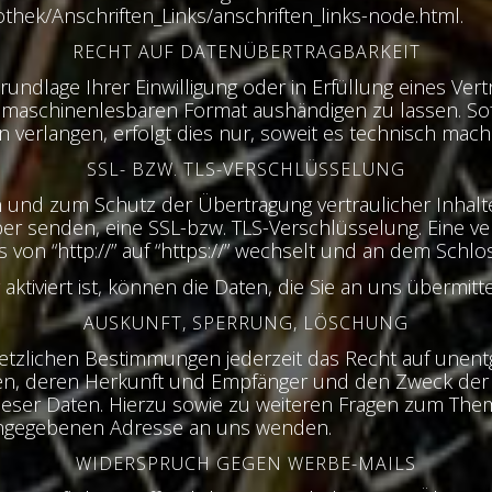
thek/Anschriften_Links/anschriften_links-node.html.
RECHT AUF DATENÜBERTRAGBARKEIT
rundlage Ihrer Einwilligung oder in Erfüllung eines Vert
, maschinenlesbaren Format aushändigen zu lassen. Sof
verlangen, erfolgt dies nur, soweit es technisch machb
SSL- BZW. TLS-VERSCHLÜSSELUNG
n und zum Schutz der Übertragung vertraulicher Inhalt
eiber senden, eine SSL-bzw. TLS-Verschlüsselung. Eine 
 von “http://” auf “https://” wechselt und an dem Schlo
ktiviert ist, können die Daten, die Sie an uns übermitt
AUSKUNFT, SPERRUNG, LÖSCHUNG
tzlichen Bestimmungen jederzeit das Recht auf unentg
, deren Herkunft und Empfänger und den Zweck der Da
dieser Daten. Hierzu sowie zu weiteren Fragen zum T
 angegebenen Adresse an uns wenden.
WIDERSPRUCH GEGEN WERBE-MAILS