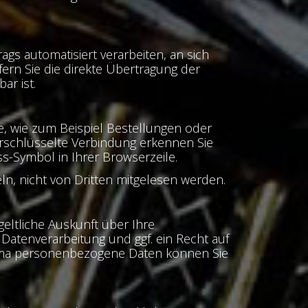
rags automatisiert verarbeiten, an sich
ern Sie die direkte Übertragung der
ar ist.
e, wie zum Beispiel Bestellungen oder
verschlüsselte Verbindung erkennen Sie
ss-Symbol in Ihrer Browserzeile.
eln, nicht von Dritten mitgelesen werden.
eltliche Auskunft über Ihre
tenverarbeitung und ggf. ein Recht auf
hema personenbezogene Daten können Sie