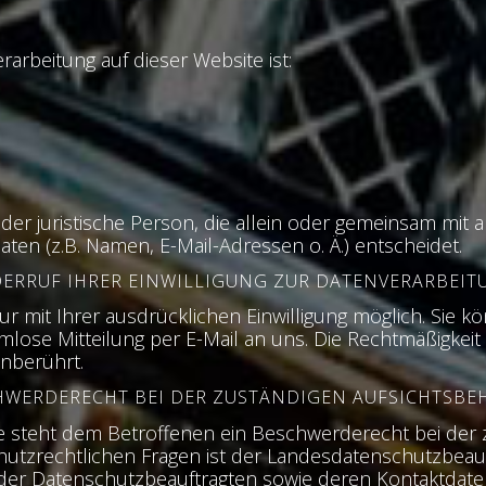
rarbeitung auf dieser Website ist:
e oder juristische Person, die allein oder gemeinsam mi
n (z.B. Namen, E-Mail-Adressen o. Ä.) entscheidet.
DERRUF IHRER EINWILLIGUNG ZUR DATENVERARBEIT
 mit Ihrer ausdrücklichen Einwilligung möglich. Sie kön
ormlose Mitteilung per E-Mail an uns. Die Rechtmäßigkeit
unberührt.
HWERDERECHT BEI DER ZUSTÄNDIGEN AUFSICHTSBE
ße steht dem Betroffenen ein Beschwerderecht bei der 
hutzrechtlichen Fragen ist der Landesdatenschutzbeau
te der Datenschutzbeauftragten sowie deren Kontaktd