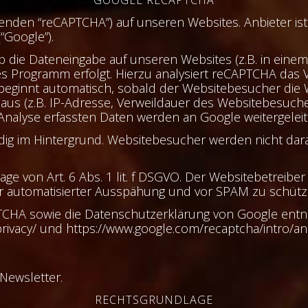
nden “reCAPTCHA”) auf unseren Websites. Anbieter ist
“Google”).
 die Dateneingabe auf unseren Websites (z.B. in eine
s Programm erfolgt. Hierzu analysiert reCAPTCHA das
eginnt automatisch, sobald der Websitebesucher die We
us (z.B. IP-Adresse, Verweildauer des Websitebesuch
Analyse erfassten Daten werden an Google weitergeleit
dig im Hintergrund. Websitebesucher werden nicht dara
ge von Art. 6 Abs. 1 lit. f DSGVO. Der Websitebetreiber
r automatisierter Ausspähung und vor SPAM zu schütz
TCHA sowie die Datenschutzerklärung von Google entn
privacy/ und https://www.google.com/recaptcha/intro/an
Newsletter.
RECHTSGRUNDLAGE