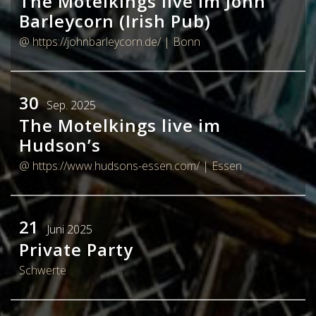
The Motelkings live im John
Barleycorn (Irish Pub)
@ https://johnbarleycorn.de/
| Bonn
30
Sep. 2025
The Motelkings live im
Hudson’s
@ https://www.hudsons-essen.com/
| Essen
21
Juni 2025
Private Party
Schwerte