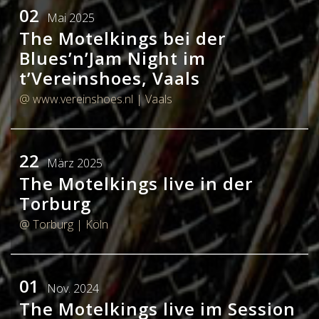
02
Mai 2025
HOME
The Motelkings bei der
Blues’n’Jam Night im
BAND
t’Vereinshoes, Vaals
KONZERTE
@ www.vereinshoes.nl
| Vaals
MEDIA
22
März 2025
PRESSKIT
The Motelkings live in der
KONTAKT
Torburg
@ Torburg
| Köln
DATENSCHUTZERKLÄRUNG
IMPRESSUM
01
Nov. 2024
The Motelkings live im Session