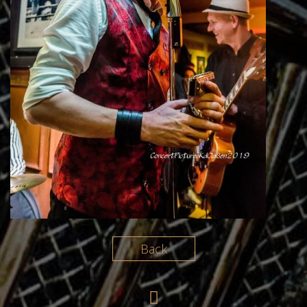
HOME
BAND
KONZERTE
MEDIA
PRESSKIT
KONTAKT
Back
DATENSCHUTZERKLÄRUNG