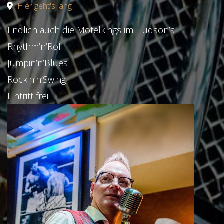
Hier geht's lang
Endlich auch die Motelkings im Hudson’s
Rhythm’n’Roll
Jumpin’n’Blues
Rockin’n’Swing
Eintritt frei